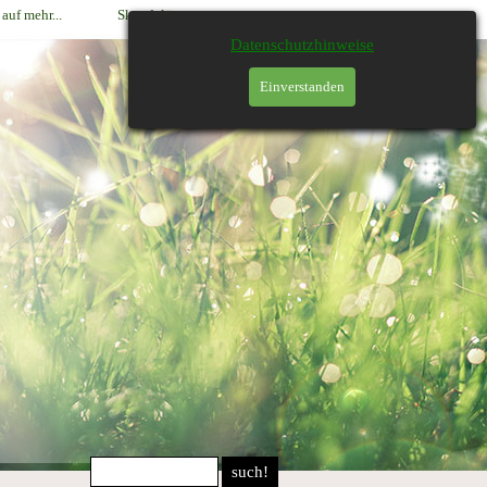
 auf mehr...
Skandalös
Datenschutzhinweise
Einverstanden
such!