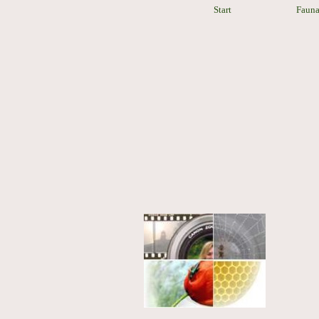
Start
Faun