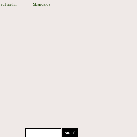
 auf mehr...
Skandalös
such!